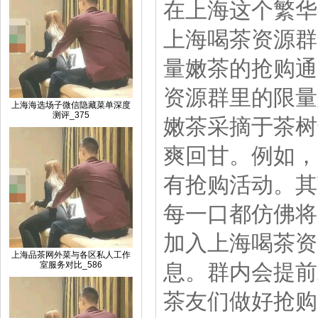
在上海这个繁华
上海喝茶资源群
量嫩茶的抢购通
资源群里的限量
上海海选场子微信隐藏菜单深度
测评_375
嫩茶采摘于茶树
爽回甘。例如，
有抢购活动。其
每一口都仿佛将
加入上海喝茶资
上海品茶网外菜与各区私人工作
室服务对比_586
息。群内会提前
茶友们做好抢购